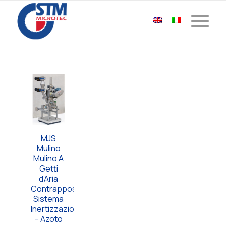
MJS
Mulino
Mulino A
Getti
d’Aria
ContrappostiN2
Sistema
Inertizzazione
– Azoto