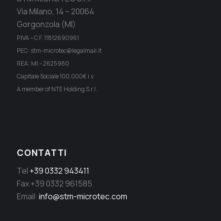
Via Milano, 14 – 20064
Gorgonzola (MI)
P.IVA – C.F. 11812690961
PEC: stm-microtec@legalmail.it
REA: MI – 2625980
Capitale Sociale 100.000€ i.v.
A member of NTE Holding S.r.l.
CONTATTI
Tel
+39 0332 943411
Fax +39 0332 961585
Email:
info@stm-microtec.com