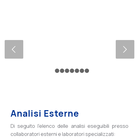
Succ
1
2
3
4
5
6
7
8
Analisi Esterne
Di seguito l’elenco delle analisi eseguibili presso
collaboratori esterni e laboratori specializzati: