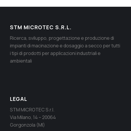
STM MICROTEC S.R.L.
Ricerca, sviluppo, progettazione e produzione di
impianti di macinazione e dosaggio a secco per tutti
i tipi di prodotti per applicazioni industriali e
ambientali
LEGAL
STM MICROTEC S.r.l.
Via Milano, 14 – 20064
Gorgonzola (MI)