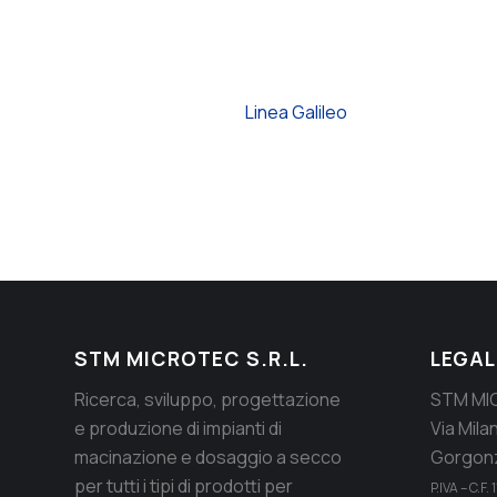
Linea Galileo
STM MICROTEC S.R.L.
LEGAL
Ricerca, sviluppo, progettazione
STM MIC
e produzione di impianti di
Via Mila
macinazione e dosaggio a secco
Gorgonz
per tutti i tipi di prodotti per
P.IVA – C.F