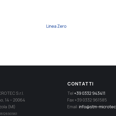
Linea Zero
CONTATTI
ROTEC S.r.l.
Tel
+39 0332 943411
no, 14 – 20064
Fax +39 0332 961585
ola (MI)
Email:
info@stm-microte
. 11812690961