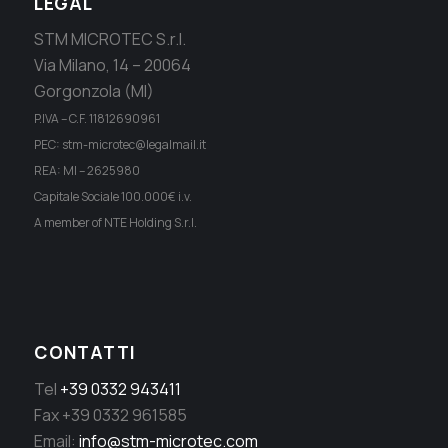
LEGAL
STM MICROTEC S.r.l.
Via Milano, 14 – 20064
Gorgonzola (MI)
P.IVA – C.F. 11812690961
PEC: stm-microtec@legalmail.it
REA: MI – 2625980
Capitale Sociale 100.000€ i.v.
A member of NTE Holding S.r.l.
CONTATTI
Tel
+39 0332 943411
Fax +39 0332 961585
Email:
info@stm-microtec.com